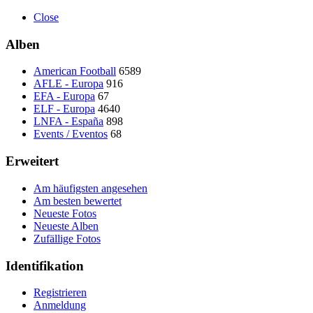
Close
Alben
American Football
6589
AFLE - Europa
916
EFA - Europa
67
ELF - Europa
4640
LNFA - España
898
Events / Eventos
68
Erweitert
Am häufigsten angesehen
Am besten bewertet
Neueste Fotos
Neueste Alben
Zufällige Fotos
Identifikation
Registrieren
Anmeldung