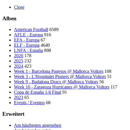
Close
Alben
American Football
6589
AFLE - Europa
916
EFA - Europa
67
ELF - Europa
4640
LNFA - España
898
2026
178
2025
232
2024
423
Week 1 - Barcelona Pagesos @ Mallorca Voltors
108
Week 3 - L'Hospitalet Pioners @ Mallorca Voltors
51
Week 9 - Badalona Dracs @ Mallorca Voltors
56
Week 10 - Zaragoza Hurricanes @ Mallorca Voltors
117
Copa de España 1/4 Final
91
2023
65
Events / Eventos
68
Erweitert
Am häufigsten angesehen