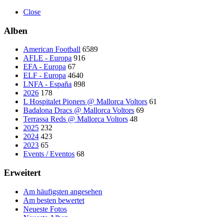
Close
Alben
American Football
6589
AFLE - Europa
916
EFA - Europa
67
ELF - Europa
4640
LNFA - España
898
2026
178
L Hospitalet Pioners @ Mallorca Voltors
61
Badalona Dracs @ Mallorca Voltors
69
Terrassa Reds @ Mallorca Voltors
48
2025
232
2024
423
2023
65
Events / Eventos
68
Erweitert
Am häufigsten angesehen
Am besten bewertet
Neueste Fotos