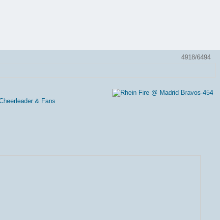
4918/6494
 Cheerleader & Fans