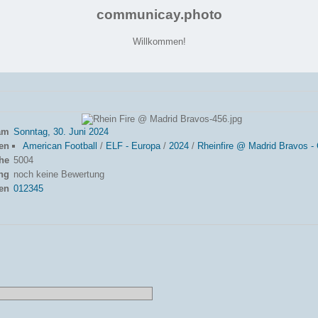
communicay.photo
Willkommen!
 am
Sonntag, 30. Juni 2024
en
American Football
/
ELF - Europa
/
2024
/
Rheinfire @ Madrid Bravos -
he
5004
ng
noch keine Bewertung
en